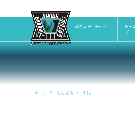
試合日程・チケッ
チー
ト
ブ
ホーム
用語辞典
用語