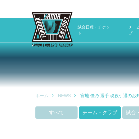
試合日程・チケッ
チー
ト
ブ
ホーム
NEWS
宮地 佳乃 選手 現役引退のお
すべて
チーム・クラブ
試合