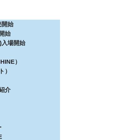
売開始
場開始
)入場開始
HINE）
ト）
紹介
ー
E