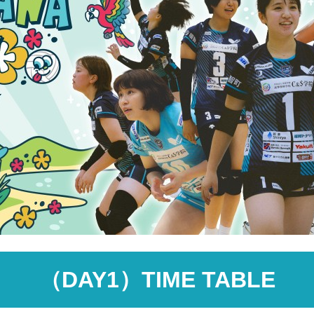
（DAY1
）TIME TABLE