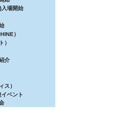
)入場開始
始
HINE）
ト）
紹介
ィス）
後イベント
会