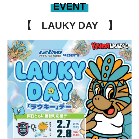
EVENT
【 LAUKY DAY 】