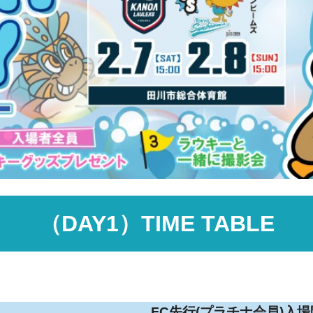
（DAY1
）TIME TABLE
FC先行(プラチナ会員)入