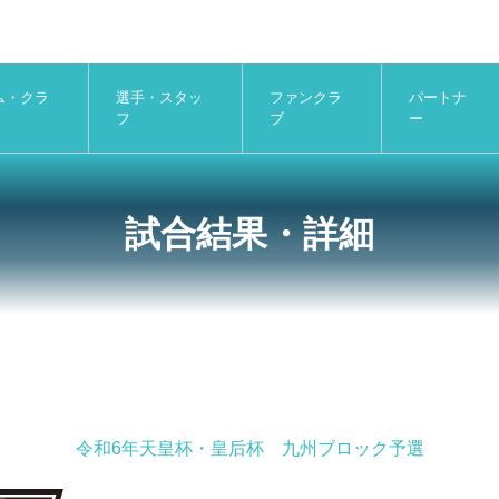
ム・クラ
選手・スタッ
ファンクラ
パートナ
フ
ブ
ー
試合結果・詳細
令和6年天皇杯・皇后杯 九州ブロック予選