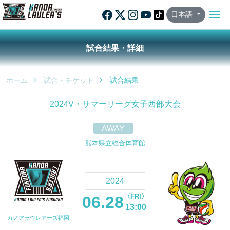
日本語
試合結果・詳細
ホーム
試合・チケット
試合結果
2024V・サマーリーグ女子西部大会
AWAY
熊本県立総合体育館
2024
〈FRI〉
06.28
13:00
カノアラウレアーズ福岡