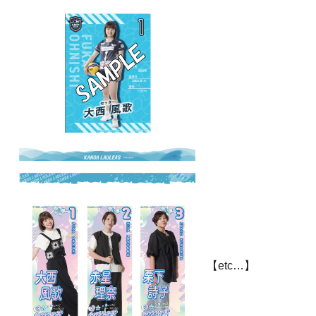
【etc…】