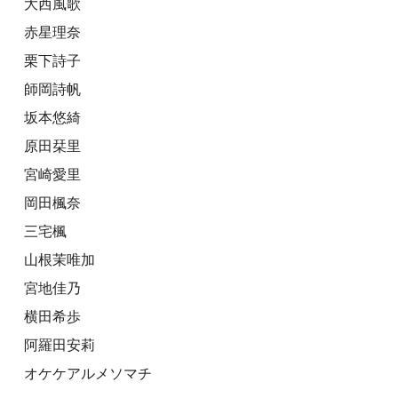
大西風歌
赤星理奈
栗下詩子
師岡詩帆
坂本悠綺
原田栞里
宮崎愛里
岡田楓奈
三宅楓
山根茉唯加
宮地佳乃
横田希歩
阿羅田安莉
オケケアルメソマチ