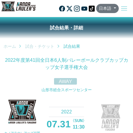
日本語
試合結果・詳細
ホーム
試合・チケット
試合結果
2022年度第41回全日本6人制バレーボールクラブカップカ
ップ女子選手権大会
AWAY
山形市総合スポーツセンター
2022
〈SUN〉
07.31
11:30
カノアラウレアーズ福岡